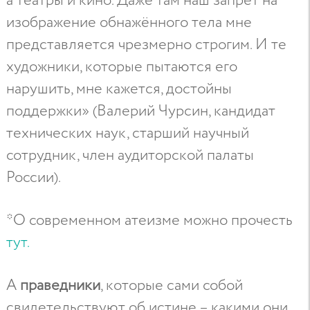
а театры и кино. Даже там наш запрет на
изображение обнажённого тела мне
представляется чрезмерно строгим. И те
художники, которые пытаются его
нарушить, мне кажется, достойны
поддержки» (Валерий Чурсин, кандидат
технических наук, старший научный
сотрудник, член аудиторской палаты
России).
*О современном атеизме можно прочесть
тут.
А
праведники
, которые сами собой
свидетельствуют об истине – какими они