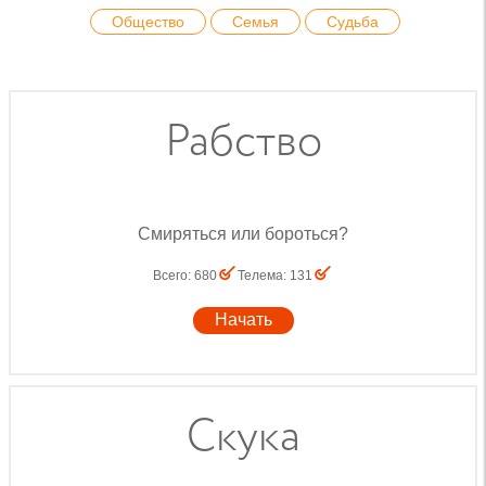
Общество
Семья
Судьба
Рабство
Смиряться или бороться?
Всего
:
680
Телема
:
131
Начать
Скука