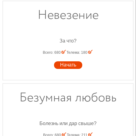
Невезение
За что?
Всего
:
680
Телема
:
180
Начать
Безумная любовь
Болезнь или дар свыше?
Всего
:
680
Телема
:
211