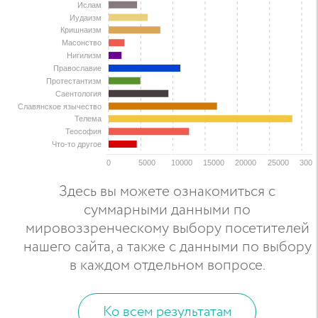
Ислам
Иудаизм
Кришнаизм
Масонство
Нигилизм
Православие
Протестантизм
Саентология
Славянское язычество
Телема
Теософия
Что-то другое
0
5000
10000
15000
20000
25000
3000
Здесь вы можете ознакомиться с
суммарными данными по
мировоззренческому выбору посетителей
нашего сайта, а также с данными по выбору
в каждом отдельном вопросе.
Ко всем результатам