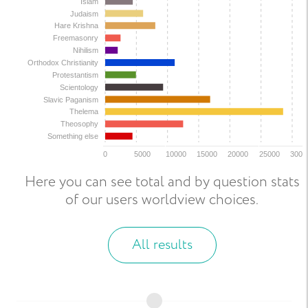
Islam
Judaism
Hare Krishna
Freemasonry
Nihilism
Orthodox Christianity
Protestantism
Scientology
Slavic Paganism
Thelema
Theosophy
Something else
0
5000
10000
15000
20000
25000
3000
Here you can see total and by question stats
of our users worldview choices.
All results