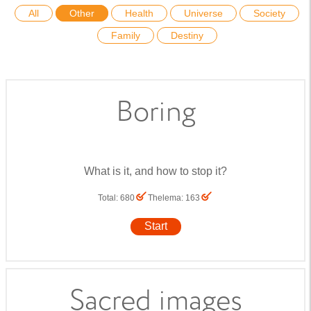
All
Other
Health
Universe
Society
Family
Destiny
Boring
What is it, and how to stop it?
Total
:
680
Thelema
:
163
Start
Sacred images