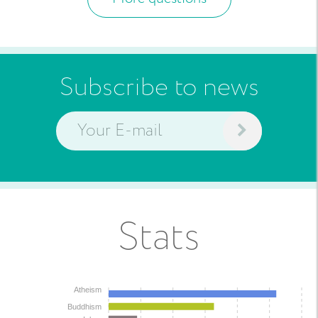
Subscribe to news
Stats
Atheism
Buddhism