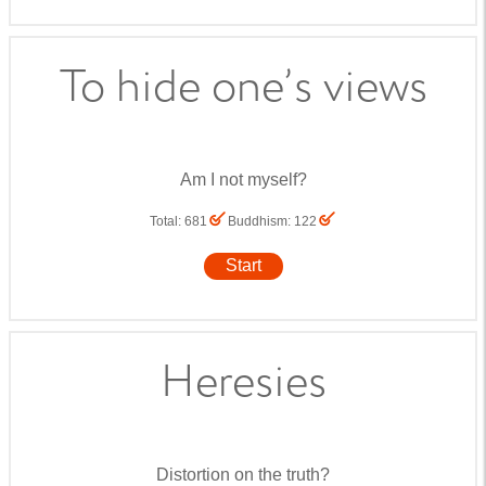
To hide one’s views
Am I not myself?
Total
:
681
Buddhism
:
122
Start
Heresies
Distortion on the truth?