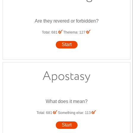
Are they revered or forbidden?
Total
:
681
Thelema
:
127
Start
Apostasy
What does it mean?
Total
:
681
Something else
:
113
Start