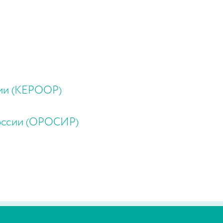
сии (КЕРООР)
России (ОРОСИР)