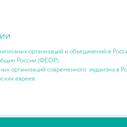
сии
лигиозных организаций и объединений в Рос
общин России (ФЕОР)
ых организаций современного иудаизма в 
рских евреев