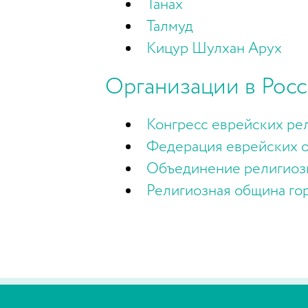
Танах
Талмуд
Кицур Шулхан Арух
Организации в Рос
Конгресс еврейских ре
Федерация еврейских 
Объединение религиозн
Религиозная община го