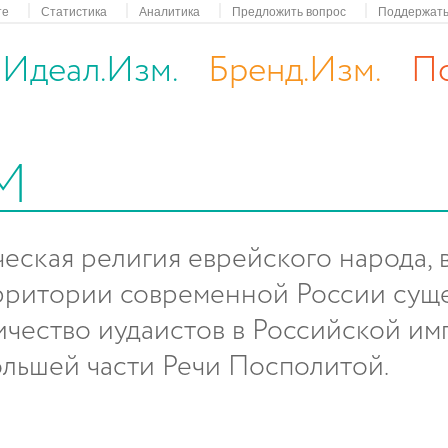
те
Статистика
Аналитика
Предложить вопрос
Поддержать
Идеал.Изм.
Бренд.Изм.
По
м
ская религия еврейского народа, в
территории современной России сущ
личество иудаистов в Российской и
льшей части Речи Посполитой.