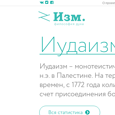
О проек
Иудаиз
Иудаизм – монотеистиче
н.э. в Палестине. На 
времен, с 1772 года ко
счет присоединения бо
Вся статистика