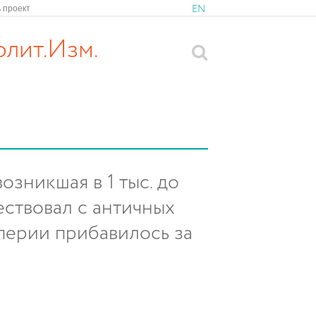
EN
 проект
лит.Изм.
озникшая в 1 тыс. до
ествовал с античных
мперии прибавилось за