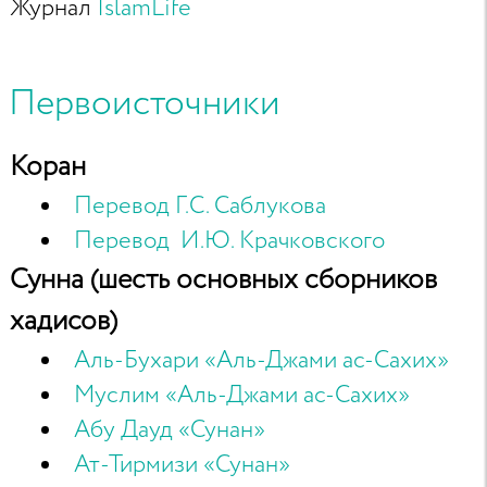
Журнал
IslamLife
Первоисточники
Коран
Перевод Г.С. Саблукова
Перевод И.Ю. Крачковского
Сунна (шесть основных сборников
хадисов)
Аль-Бухари «Аль-Джами ас-Сахих»
Муслим «Аль-Джами ас-Сахих»
Абу Дауд «Сунан»
Ат-Тирмизи «Сунан»