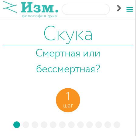
Скука
Смертная или
бессмертная?
1
шаг